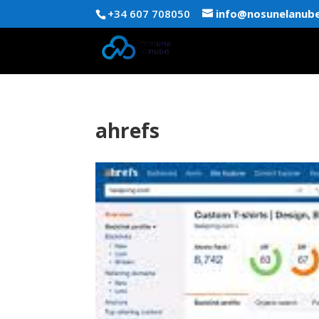
+34 607 708050
info@nosunelanub
ahrefs