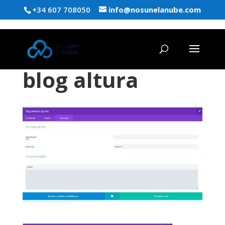
+34 607 708050
info@nosunelanube.com
blog altura