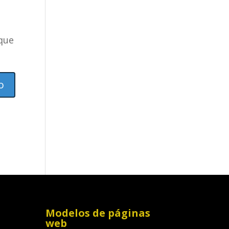
 que
Modelos de páginas
web