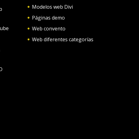
Modelos web Divi
b
Páginas demo
tube
Web convento
Web diferentes categorías
n
O