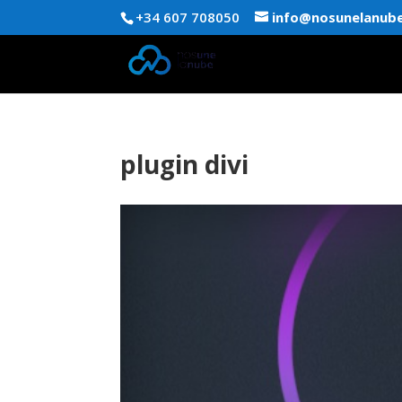
+34 607 708050
info@nosunelanub
plugin divi