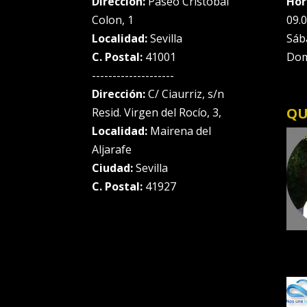
Dirección:
Paseo Cristobal
Hor
Colon, 1
09.0
Localidad:
Sevilla
Sáb
C. Postal:
41001
Dom
--------------------
Dirección:
C/ Ciaurriz, s/n
QU
Resid. Virgen del Rocío, 3,
Localidad:
Mairena del
Aljarafe
Ciudad:
Sevilla
C. Postal:
41927