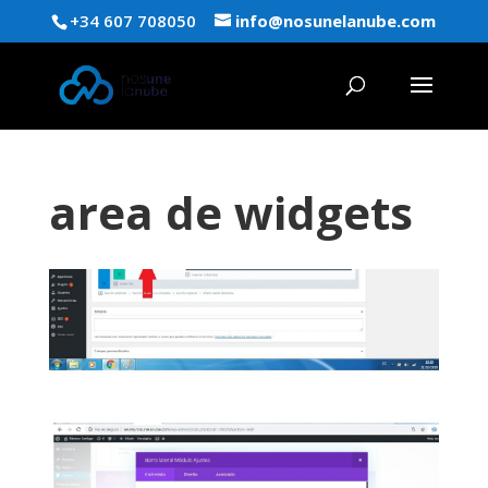
+34 607 708050
info@nosunelanube.com
area de widgets