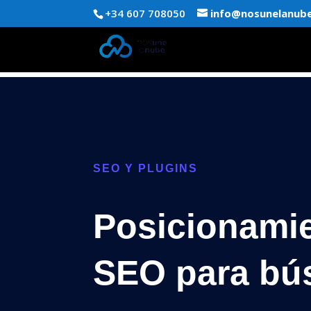
+34 607 708050
info@nosunelanub
SEO Y PLUGINS
Posicionami
SEO para bú