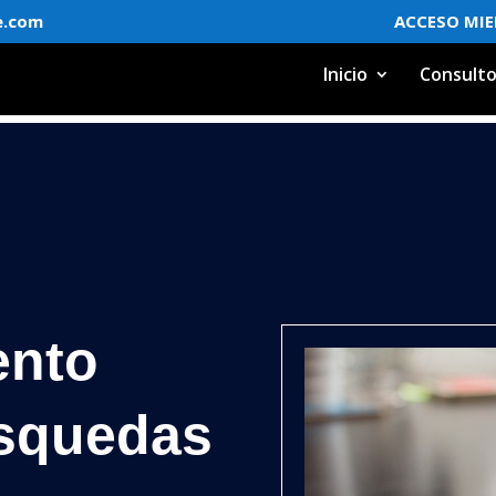
e.com
ACCESO MI
Inicio
Consulto
ento
squedas