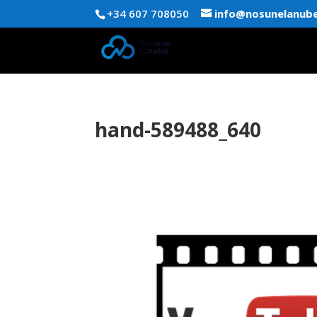
+34 607 708050
info@nosunelanub
hand-589488_640