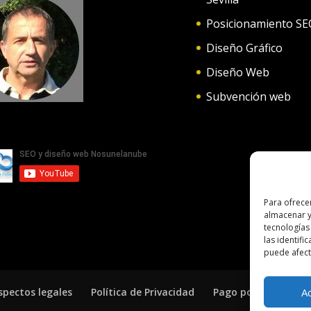
Posicionamiento SE
Diseño Gráfico
Diseño Web
Subvención web
Para ofrece
almacenar y
tecnologías
las identifi
puede afecta
A
spectos legales
Política de Privacidad
Pago por servicios