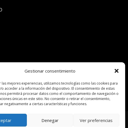
O
Gestionar consentimiento
r las mejores experiencias, utilizamos tecnologías como las cookies para
/o acceder a la información del dispositivo. El consentimiento de estas
 nos permitirá procesar datos como el comportamiento de navegación o
caciones únicas en este sitio. No consentir o retirar el consentimiento,
r negativamente a ciertas características y funciones.
ceptar
Denegar
Ver preferencias
Hacer una pagina web