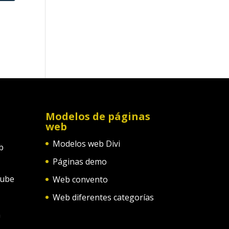
Modelos de páginas
web
Modelos web Divi
b
Páginas demo
tube
Web convento
Web diferentes categorías
n