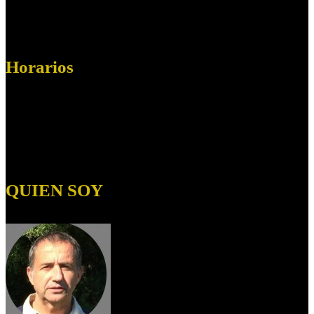
Ciudad:
Sevilla
C. Postal:
41927
Horarios
Horario:
Lunes a Viernes de 09.00 a 19:00
Sábados de 09:00 a 14:00
Domingos:
Cerrado
QUIEN SOY