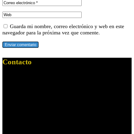
Guarda mi nombre, correo electrónico y web en este
navegador para la próxima vez que comente.
Contacto
Dirección:
Paseo Cristobal Colon, 1
Localidad:
Sevilla
C. Postal:
41001
--------------------
Dirección:
C/ Ciaurriz, s/n
Resid. Virgen del Rocío, 3,
Localidad:
Mairena del Aljarafe