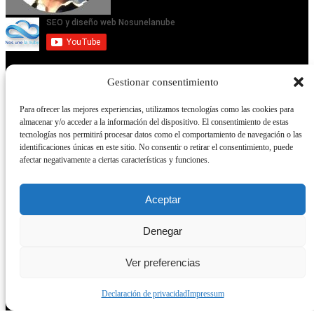
Gestionar consentimiento
Servicios
Para ofrecer las mejores experiencias, utilizamos tecnologías como las cookies para
almacenar y/o acceder a la información del dispositivo. El consentimiento de estas
Servicios
tecnologías nos permitirá procesar datos como el comportamiento de navegación o las
identificaciones únicas en este sitio. No consentir o retirar el consentimiento, puede
Empresa Diseño web Sevilla
afectar negativamente a ciertas características y funciones.
Video del canal Youtube
Tutoriales
Aceptar
Curso wordpress en Sevilla
Posicionamiento SEO
Denegar
Diseño Gráfico
Ver preferencias
Diseño Web
Subvención web
Declaración de privacidad
Impressum