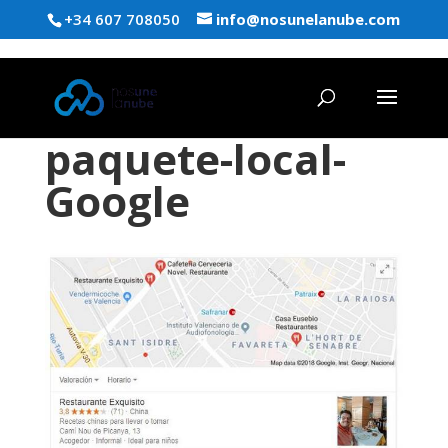
+34 607 708050
info@nosunelanube.com
paquete-local-
Google