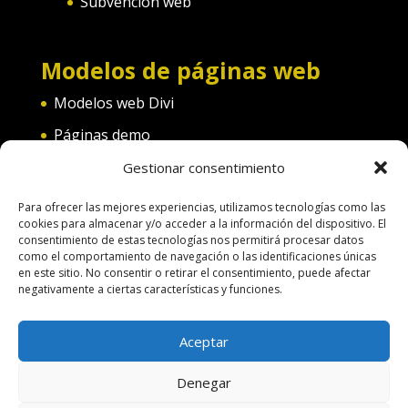
Subvención web
Modelos de páginas web
Modelos web Divi
Páginas demo
Web convento
Gestionar consentimiento
Web diferentes categorías
Para ofrecer las mejores experiencias, utilizamos tecnologías como las
cookies para almacenar y/o acceder a la información del dispositivo. El
consentimiento de estas tecnologías nos permitirá procesar datos
como el comportamiento de navegación o las identificaciones únicas
en este sitio. No consentir o retirar el consentimiento, puede afectar
negativamente a ciertas características y funciones.
Terminos de uso
Política de Cookies
Aceptar
Aspectos legales
Política de Privacidad
Denegar
Pago por servicios
Hacer una pagina web