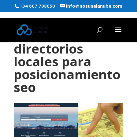
+34 607 708050
info@nosunelanube.com
directorios
locales para
posicionamiento
seo