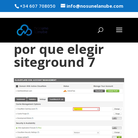
+34 607 708050
info@nosunelanube.com
por que elegir
siteground 7