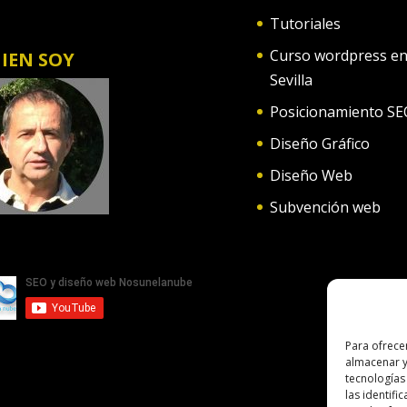
Tutoriales
Curso wordpress e
IEN SOY
Sevilla
Posicionamiento SE
Diseño Gráfico
Diseño Web
Subvención web
Para ofrece
almacenar y
tecnologías
las identifi