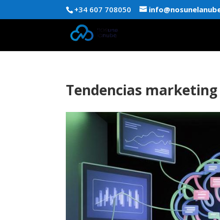
+34 607 708050
info@nosunelanub
Tendencias marketing 