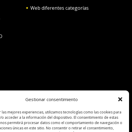
Web diferentes categorías
n
O
Gestionar consentimiento
r las mejores experiencias, utilizamos tecnologías como las cookies para
/o acceder a la información del dispositivo. El consentimiento de estas
 nos permitirá procesar datos como el comportamiento de navegación o
caciones únicas en este sitio. No consentir o retirar el consentimiento,