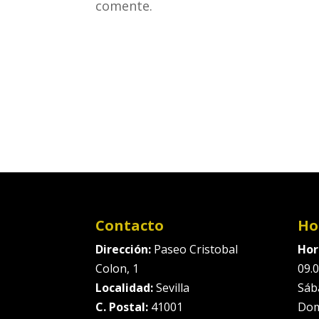
comente.
Contacto
Ho
Dirección:
Paseo Cristobal
Hor
Colon, 1
09.0
Localidad:
Sevilla
Sáb
C. Postal:
41001
Dom