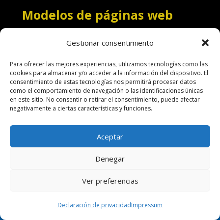
Modelos de páginas web
Modelos web Divi
Gestionar consentimiento
Páginas demo
Para ofrecer las mejores experiencias, utilizamos tecnologías como las
Web convento
cookies para almacenar y/o acceder a la información del dispositivo. El
consentimiento de estas tecnologías nos permitirá procesar datos
Web diferentes categorías
como el comportamiento de navegación o las identificaciones únicas
en este sitio. No consentir o retirar el consentimiento, puede afectar
negativamente a ciertas características y funciones.
Aceptar
Terminos de uso
Política de Cookies
Denegar
Aspectos legales
Política de Privacidad
Ver preferencias
Pago por servicios
Hacer una pagina web
Declaración de privacidad
Impressum
Diseñado por
Nosunelanube
| Desarrollado