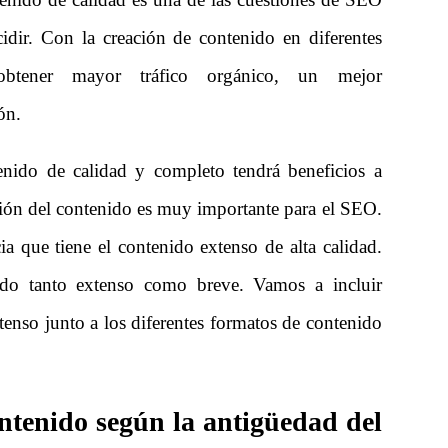
cidir. Con la creación de contenido en diferentes
obtener mayor tráfico orgánico, un mejor
ón.
nido de calidad y completo tendrá beneficios a
sión del contenido es muy importante para el SEO.
ia que tiene el contenido extenso de alta calidad.
ido tanto extenso como breve. Vamos a incluir
enso junto a los diferentes formatos de contenido
ntenido según la antigüedad del