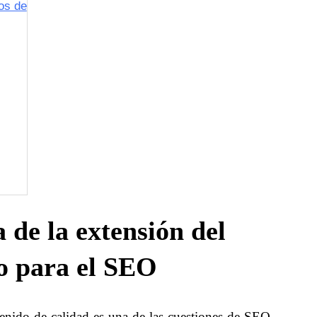
tos de
 de la extensión del
o para el SEO
tenido de calidad es una de las cuestiones de SEO