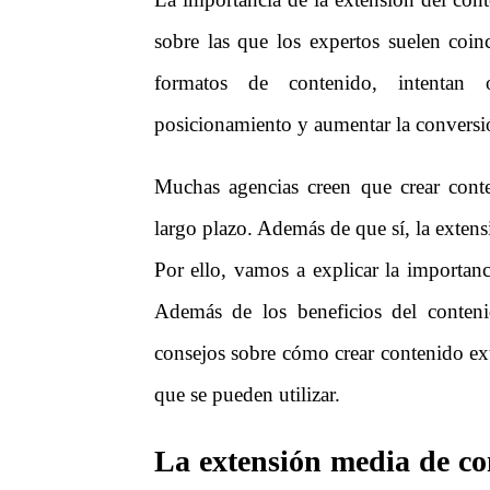
sobre las que los expertos suelen coin
formatos de contenido, intentan 
posicionamiento y aumentar la conversi
Muchas agencias creen que crear conte
largo plazo. Además de que sí, la exten
Por ello, vamos a explicar la importanc
Además de los beneficios del conten
consejos sobre cómo crear contenido ext
que se pueden utilizar.
La extensión media de co