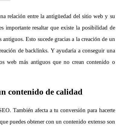
a relación entre la antigüedad del sitio web y su
 importante resaltar que existe la posibilidad de
 antiguos. Esto sucede gracias a la creación de un
creación de backlinks. Y ayudaría a conseguir una
tios web más antiguos que no crean contenido o
un contenido de calidad
 SEO. También afecta a tu conversión para hacerte
 que puedes obtener con un contenido extenso son