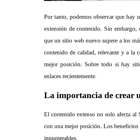
Por tanto, podemos observar que hay un
extensión de contenido. Sin embargo, es
que un sitio web nuevo supere a los más
contenido de calidad, relevante y a la 
mejor posición. Sobre todo si hay si
enlaces recientemente.
La importancia de crear 
El contenido extenso no solo afecta al
con una mejor posición. Los beneficios
innumerables.