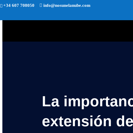
+34 607 708050
info@nosunelanube.com
La importanc
extensión de