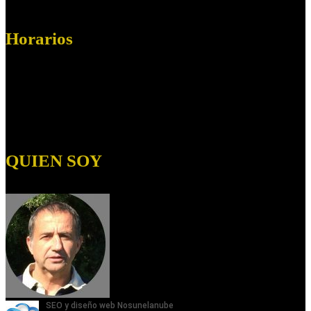
Horarios
Horario:
Lunes a Viernes de 09.00 a 19:00
Sábados de 09:00 a 14:00
Domingos:
Cerrado
QUIEN SOY