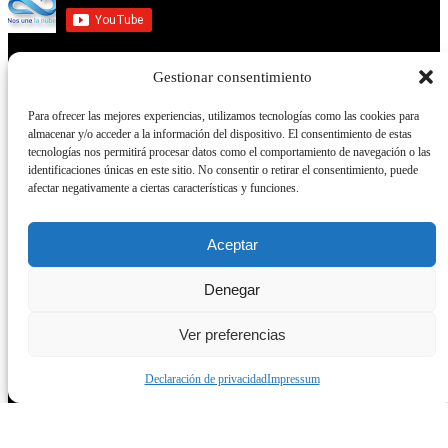
Gestionar consentimiento
Servicios
Para ofrecer las mejores experiencias, utilizamos tecnologías como las cookies para
almacenar y/o acceder a la información del dispositivo. El consentimiento de estas
Servicios
tecnologías nos permitirá procesar datos como el comportamiento de navegación o las
identificaciones únicas en este sitio. No consentir o retirar el consentimiento, puede
Empresa Diseño web Sevilla
afectar negativamente a ciertas características y funciones.
Video del canal Youtube
Tutoriales
Aceptar
Curso wordpress en Sevilla
Posicionamiento SEO
Denegar
Diseño Gráfico
Ver preferencias
Diseño Web
Subvención web
Declaración de privacidad
Impressum
Modelos de páginas web